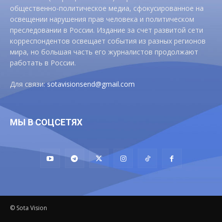
общественно-политическое медиа, сфокусированное на
освещении нарушения прав человека и политическом
преследовании в России. Издание за счет развитой сети
корреспондентов освещает события из разных регионов
мира, но большая часть его журналистов продолжают
работать в России.
Для связи:
sotavisionsend@gmail.com
МЫ В СОЦСЕТЯХ
© Sota Vision