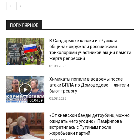
ПОПУЛЯРНОЕ
В Сандармохе казаки и «Русская
община» окружали российскими
триколорами участников акции памяти
жертв репрессий
05.08.2026
Химикаты попали в водоемы после
атаки БПЛА по Домодедово — жители
бьют тревогу
05.08.2026
00:04:39
«От киевской банды детоубийц можно
ожидать чего угодно». Памфилова
встретилась с Путиным после
жеребьевки партий