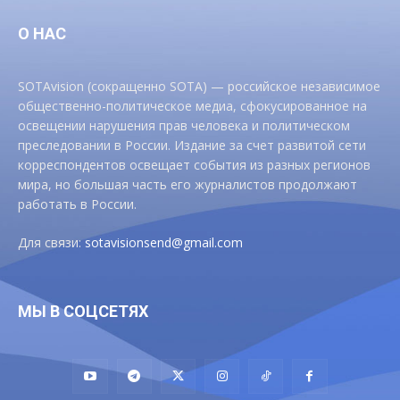
О НАС
SOTAvision (сокращенно SOTA) — российское независимое
общественно-политическое медиа, сфокусированное на
освещении нарушения прав человека и политическом
преследовании в России. Издание за счет развитой сети
корреспондентов освещает события из разных регионов
мира, но большая часть его журналистов продолжают
работать в России.
Для связи:
sotavisionsend@gmail.com
МЫ В СОЦСЕТЯХ