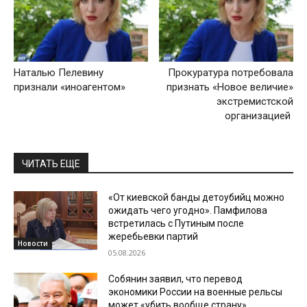
Наталью Пелевину
Прокуратура потребовала
признали «иноагентом»
признать «Новое величие»
экстремистской
организацией
ЧИТАТЬ ЕЩЕ
«От киевской банды детоубийц можно
ожидать чего угодно». Памфилова
встретилась с Путиным после
жеребьевки партий
Новости
05.08.2026
Собянин заявил, что перевод
экономики России на военные рельсы
может «убить вообще страну»