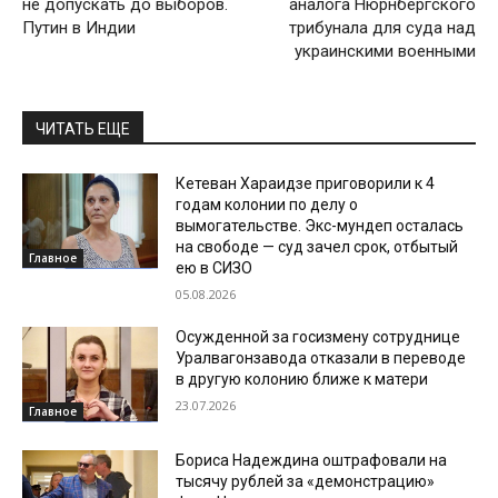
не допускать до выборов.
аналога Нюрнбергского
Путин в Индии
трибунала для суда над
украинскими военными
ЧИТАТЬ ЕЩЕ
Кетеван Хараидзе приговорили к 4
годам колонии по делу о
вымогательстве. Экс-мундеп осталась
на свободе — суд зачел срок, отбытый
Главное
ею в СИЗО
05.08.2026
Осужденной за госизмену сотруднице
Уралвагонзавода отказали в переводе
в другую колонию ближе к матери
23.07.2026
Главное
Бориса Надеждина оштрафовали на
тысячу рублей за «демонстрацию»