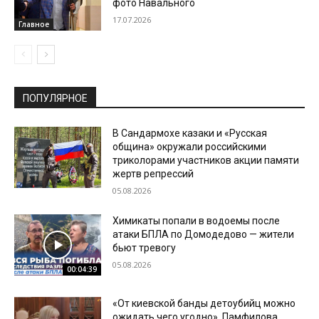
фото Навального
17.07.2026
Главное
ПОПУЛЯРНОЕ
В Сандармохе казаки и «Русская
община» окружали российскими
триколорами участников акции памяти
жертв репрессий
05.08.2026
Химикаты попали в водоемы после
атаки БПЛА по Домодедово — жители
бьют тревогу
05.08.2026
00:04:39
«От киевской банды детоубийц можно
ожидать чего угодно». Памфилова