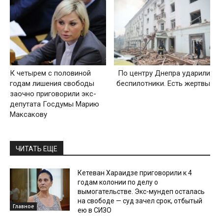
К четырем с половиной
По центру Днепра ударили
годам лишения свободы
беспилотники. Есть жертвы
заочно приговорили экс-
депутата Госдумы Марию
Максакову
ЧИТАТЬ ЕЩЕ
Кетеван Хараидзе приговорили к 4
годам колонии по делу о
вымогательстве. Экс-мундеп осталась
на свободе — суд зачел срок, отбытый
Главное
ею в СИЗО