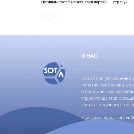
Путиным после жеребьевки партий
страну»
О НАС
SOTAvision (сокращенно
политическое медиа, сф
и политическом преследо
корреспондентов освеща
часть его журналистов п
Для связи:
sotavisionsen