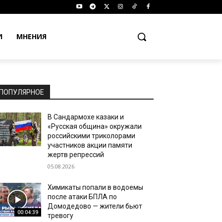
И
МНЕНИЯ
ПОПУЛЯРНОЕ
В Сандармохе казаки и
«Русская община» окружали
российскими триколорами
участников акции памяти
жертв репрессий
05.08.2026
Химикаты попали в водоемы
после атаки БПЛА по
Домодедово — жители бьют
00:04:39
тревогу