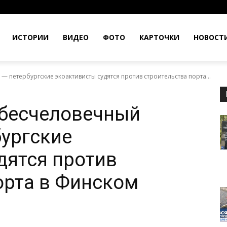
ИСТОРИИ
ВИДЕО
ФОТО
КАРТОЧКИ
НОВОСТ
— петербургские экоактивисты судятся против строительства порта...
 бесчеловечный
бургские
дятся против
орта в Финском