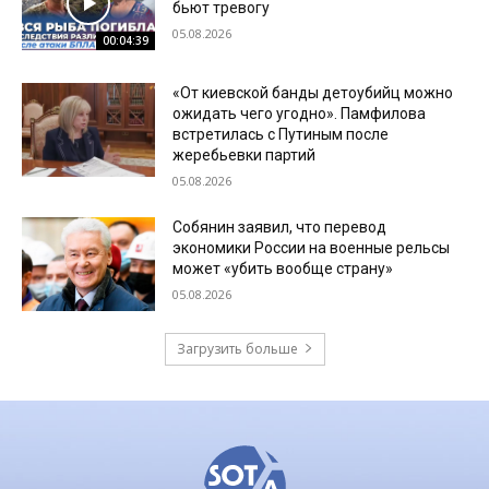
бьют тревогу
05.08.2026
00:04:39
«От киевской банды детоубийц можно
ожидать чего угодно». Памфилова
встретилась с Путиным после
жеребьевки партий
05.08.2026
Собянин заявил, что перевод
экономики России на военные рельсы
может «убить вообще страну»
05.08.2026
Загрузить больше