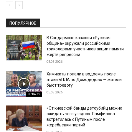
ПОПУЛЯРНОЕ
В Сандармохе казаки и «Русская
община» окружали российскими
триколорами участников акции памяти
жертв репрессий
05.08.2026
Химикаты попали в водоемы после
атаки БПЛА по Домодедово — жители
бьют тревогу
05.08.2026
00:04:39
«От киевской банды детоубийц можно
ожидать чего угодно». Памфилова
встретилась с Путиным после
жеребьевки партий
05.08.2026