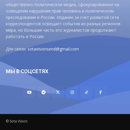
общественно-политическое медиа, сфокусированное на
освещении нарушения прав человека и политическом
преследовании в России. Издание за счет развитой сети
корреспондентов освещает события из разных регионов
мира, но большая часть его журналистов продолжают
работать в России.
Для связи:
sotavisionsend@gmail.com
МЫ В СОЦСЕТЯХ
© Sota Vision