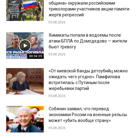
община» окружали российскими
триколорами участников акции памяти
жертв репрессий
05.08.2026
Химикаты попали в водоемы после
атаки БПЛА по Домодедово — жители
бьют тревогу
05.08.2026
00:04:39
«От киевской банды детоубийц можно
ожидать чего угодно». Памфилова
встретилась с Путиным после
жеребьевки партий
05.08.2026
Собянин заявил, что перевод
экономики России на военные рельсы
может «убить вообще страну»
05.08.2026