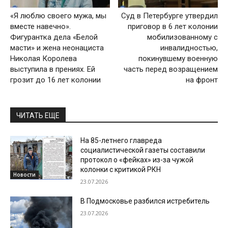
«Я люблю своего мужа, мы
Суд в Петербурге утвердил
вместе навечно».
приговор в 6 лет колонии
Фигурантка дела «Белой
мобилизованному с
масти» и жена неонациста
инвалидностью,
Николая Королева
покинувшему военную
выступила в прениях. Ей
часть перед возращением
грозит до 16 лет колонии
на фронт
ЧИТАТЬ ЕЩЕ
На 85-летнего главреда
социалистической газеты составили
протокол о «фейках» из-за чужой
колонки с критикой РКН
Новости
23.07.2026
В Подмосковье разбился истребитель
23.07.2026