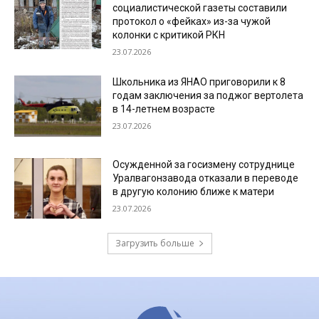
социалистической газеты составили
протокол о «фейках» из-за чужой
колонки с критикой РКН
23.07.2026
Школьника из ЯНАО приговорили к 8
годам заключения за поджог вертолета
в 14-летнем возрасте
23.07.2026
Осужденной за госизмену сотруднице
Уралвагонзавода отказали в переводе
в другую колонию ближе к матери
23.07.2026
Загрузить больше