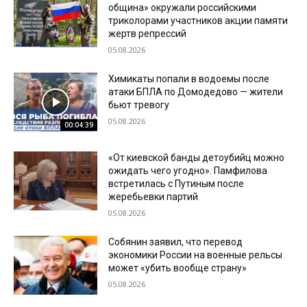
община» окружали российскими
триколорами участников акции памяти
жертв репрессий
05.08.2026
Химикаты попали в водоемы после
атаки БПЛА по Домодедово — жители
бьют тревогу
05.08.2026
00:04:39
«От киевской банды детоубийц можно
ожидать чего угодно». Памфилова
встретилась с Путиным после
жеребьевки партий
05.08.2026
Собянин заявил, что перевод
экономики России на военные рельсы
может «убить вообще страну»
05.08.2026