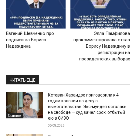
Евгений Шевченко про
Элла Памфилова
подписи за Бориса
прокомментировала отказ
Надеждина
Борису Надеждину в
регистрации на
президентских выборах
ЧИТАТЬ ЕЩЕ
Кетеван Хараидзе приговорили к 4
годам колонии по делу о
вымогательстве. Экс-мундеп осталась
на свободе — суд зачел срок, отбытый
Главное
ею в СИЗО
05.08.2026