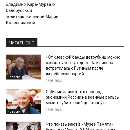
Владимир Кара-Мурза о
белорусской
политзаключенной Марии
Колесниковой
ЧИТАТЬ ЕЩЕ
«От киевской банды детоубийц можно
ожидать чего угодно». Памфилова
встретилась с Путиным после
жеребьевки партий
Новости
05.08.2026
Собянин заявил, что перевод
экономики России на военные рельсы
может «убить вообще страну»
05.08.2026
Новости
Что показывают в «Музее Памяти» —
бывшем «Музее ГУЛАГа», закрытом