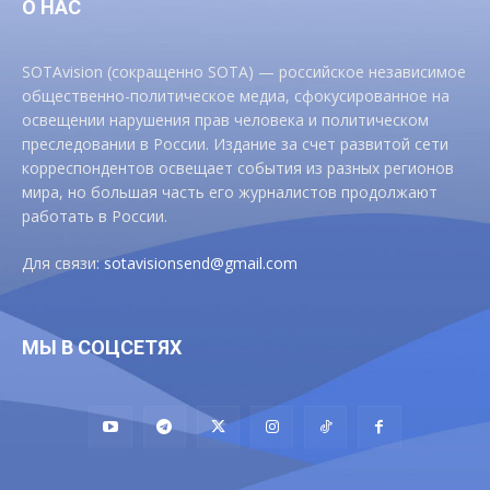
О НАС
SOTAvision (сокращенно SOTA) — российское независимое
общественно-политическое медиа, сфокусированное на
освещении нарушения прав человека и политическом
преследовании в России. Издание за счет развитой сети
корреспондентов освещает события из разных регионов
мира, но большая часть его журналистов продолжают
работать в России.
Для связи:
sotavisionsend@gmail.com
МЫ В СОЦСЕТЯХ