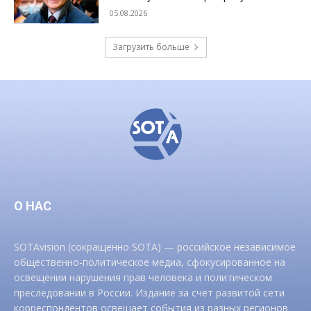
05.08.2026
Загрузить больше
О НАС
SOTAvision (сокращенно SOTA) — российское независимое
общественно-политическое медиа, сфокусированное на
освещении нарушения прав человека и политическом
преследовании в России. Издание за счет развитой сети
корреспондентов освещает события из разных регионов