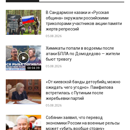
В Сандармохе казаки и «Русская
община» окружали российскими
триколорами участников акции памяти
жертв репрессий
05.08.2026
Химикаты попали в водоемы после
атаки БПЛА по Домодедово — жители
бьют тревогу
05.08.2026
00:04:39
«От киевской банды детоубийц можно
ожидать чего угодно». Памфилова
встретилась с Путиным после
жеребьевки партий
05.08.2026
Собянин заявил, что перевод
экономики России на военные рельсы
может «убить вообще страну»