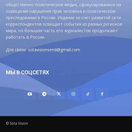
общественно-политическое медиа, сфокусированное на
освещении нарушения прав человека и политическом
преследовании в России. Издание за счет развитой сети
корреспондентов освещает события из разных регионов
мира, но большая часть его журналистов продолжают
работать в России.
Для связи:
sotavisionsend@gmail.com
МЫ В СОЦСЕТЯХ
© Sota Vision