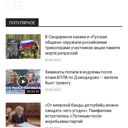
ПОПУЛЯРНОЕ
В Сандармохе казаки и «Русская
община» окружали российскими
триколорами участников акции памяти
жертв репрессий
05.08.2026
Химикаты попали в водоемы после
атаки БПЛА по Домодедово — жители
бьют тревогу
05.08.2026
00:04:39
«От киевской банды детоубийц можно
ожидать чего угодно». Памфилова
встретилась с Путиным после
жеребьевки партий