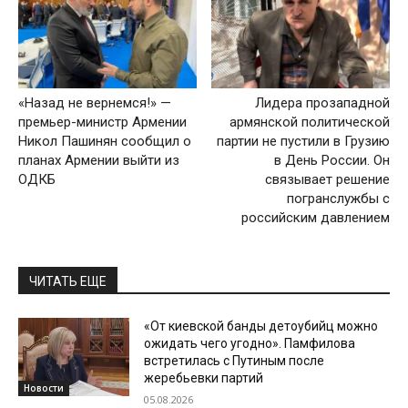
«Назад не вернемся!» —
Лидера прозападной
премьер-министр Армении
армянской политической
Никол Пашинян сообщил о
партии не пустили в Грузию
планах Армении выйти из
в День России. Он
ОДКБ
связывает решение
погранслужбы с
российским давлением
ЧИТАТЬ ЕЩЕ
«От киевской банды детоубийц можно
ожидать чего угодно». Памфилова
встретилась с Путиным после
жеребьевки партий
Новости
05.08.2026