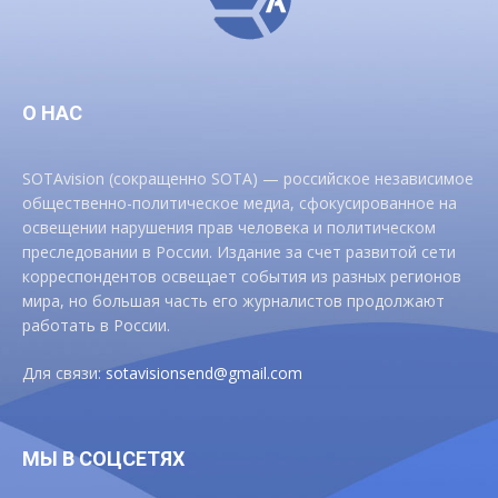
О НАС
SOTAvision (сокращенно SOTA) — российское независимое
общественно-политическое медиа, сфокусированное на
освещении нарушения прав человека и политическом
преследовании в России. Издание за счет развитой сети
корреспондентов освещает события из разных регионов
мира, но большая часть его журналистов продолжают
работать в России.
Для связи:
sotavisionsend@gmail.com
МЫ В СОЦСЕТЯХ