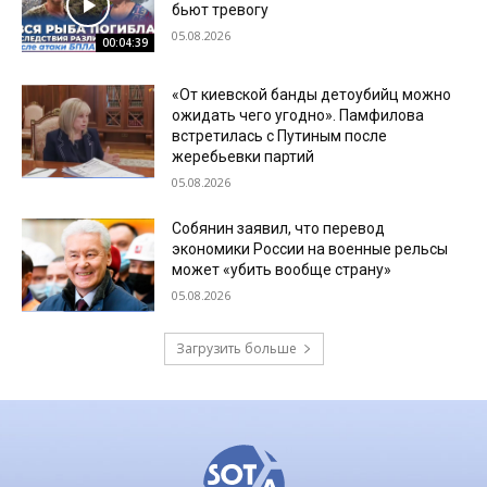
бьют тревогу
05.08.2026
00:04:39
«От киевской банды детоубийц можно
ожидать чего угодно». Памфилова
встретилась с Путиным после
жеребьевки партий
05.08.2026
Собянин заявил, что перевод
экономики России на военные рельсы
может «убить вообще страну»
05.08.2026
Загрузить больше