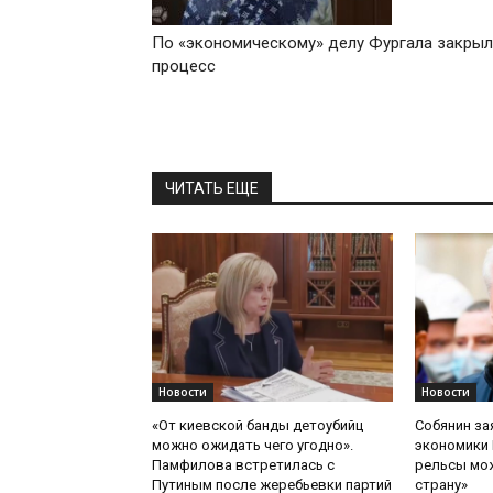
По «экономическому» делу Фургала закры
процесс
ЧИТАТЬ ЕЩЕ
Новости
Новости
«От киевской банды детоубийц
Собянин за
можно ожидать чего угодно».
экономики 
Памфилова встретилась с
рельсы мож
Путиным после жеребьевки партий
страну»