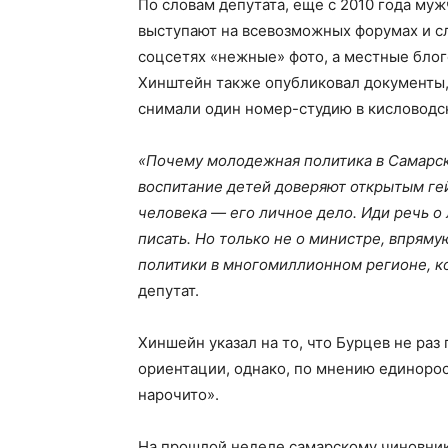
По словам депутата, еще с 2010 года муж
выступают на всевозможных форумах и сл
соцсетях «нежные» фото, а местные бло
Хинштейн также опубликовал документы, 
снимали один номер-студию в кисловодс
«Почему молодежная политика в Самарско
воспитание детей доверяют открытым ге
человека — его личное дело. Иди речь о 
писать. Но только не о министре, впря
политики в многомиллионном регионе, к
депутат.
Хиншейн указал на то, что Бурцев не раз
ориентации, однако, по мнению единорос
нарочито».
На прошлой неделе самарскому чиновни