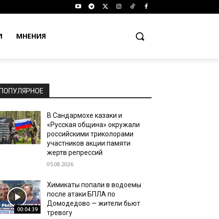
И
МНЕНИЯ
ПОПУЛЯРНОЕ
В Сандармохе казаки и
«Русская община» окружали
российскими триколорами
участников акции памяти
жертв репрессий
05.08.2026
Химикаты попали в водоемы
после атаки БПЛА по
Домодедово — жители бьют
00:04:39
тревогу