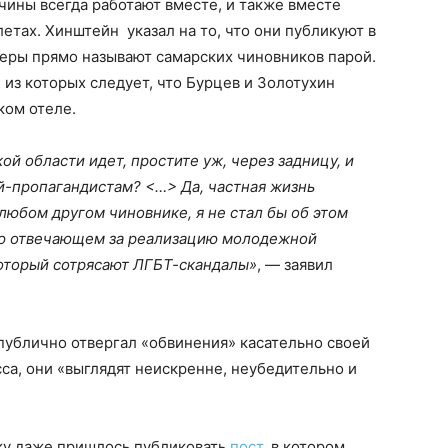
чины всегда работают вместе, и также вместе
етах. Хинштейн указал на то, что они публикуют в
геры прямо называют самарских чиновников парой.
из которых следует, что Бурцев и Золотухин
ком отеле.
й области идет, простите уж, через задницу, и
й-пропагандистам? <…> Да, частная жизнь
любом другом чиновнике, я не стал бы об этом
мую отвечающем за реализацию молодежной
оторый сотрясают ЛГБТ-скандалы»
, — заявил
 публично отвергал «обвинения» касательно своей
са, они «выглядят неискренне, неубедительно и
ку даже пришлось публиковать
пост,
в котором