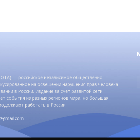
 SOTA) — российское независимое общественно-
окусированное на освещении нарушения прав человека
вании в России. Издание за счет развитой сети
ет события из разных регионов мира, но большая
родолжают работать в России.
d@gmail.com