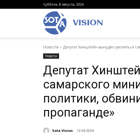
Суббота, 8 августа, 2026
VISION
Новости
Депутат Хинштейн вынудил уволиться с
Новости
Депутат Хинштей
самарского мин
политики, обвини
пропаганде»
Sota Vision
12.04.2024