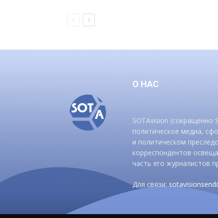
О НАС
SOTAvision (сокращенно
политическое медиа, сф
и политическом преследо
корреспондентов освеща
часть его журналистов п
Для связи:
sotavisionsen