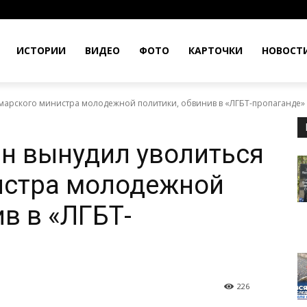
ИСТОРИИ
ВИДЕО
ФОТО
КАРТОЧКИ
НОВОСТ
амарского министра молодежной политики, обвинив в «ЛГБТ-пропаганде»
н вынудил уволиться
истра молодежной
в в «ЛГБТ-
226