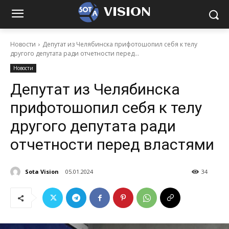
VISION
Новости
Депутат из Челябинска прифотошопил себя к телу
другого депутата ради отчетности перед...
Новости
Депутат из Челябинска
прифотошопил себя к телу
другого депутата ради
отчетности перед властями
Sota Vision
05.01.2024
34