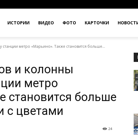
ИСТОРИИ
ВИДЕО
ФОТО
КАРТОЧКИ
НОВОСТ
у станции метро «Марьино». Также становится больше...
ов и колонны
нции метро
е становится больше
и с цветами
24