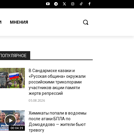
И
МНЕНИЯ
ПОПУЛЯРНОЕ
В Сандармохе казаки и
«Русская община» окружали
российскими триколорами
участников акции памяти
жертв репрессий
05.08.2026
Химикаты попали в водоемы
после атаки БПЛА по
Домодедово — жители бьют
00:04:39
тревогу