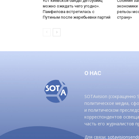
«От киевской банды детоубийц
Собянин за
можно ожидать чего угодно».
экономики 
Памфилова встретилась с
рельсы мож
Путиным после жеребьевки партий
страну»
О НАС
SOTAvision (сокращенно
политическое медиа, сф
и политическом преследо
корреспондентов освеща
часть его журналистов п
Для связи:
sotavisionsen