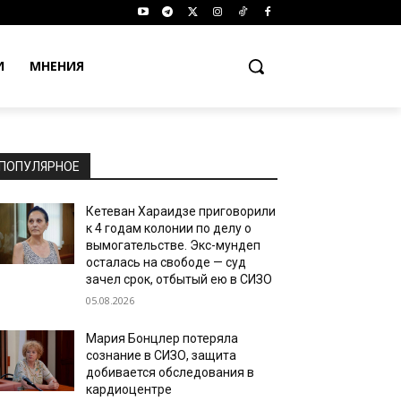
И
МНЕНИЯ
ПОПУЛЯРНОЕ
Кетеван Хараидзе приговорили
к 4 годам колонии по делу о
вымогательстве. Экс-мундеп
осталась на свободе — суд
зачел срок, отбытый ею в СИЗО
05.08.2026
Мария Бонцлер потеряла
сознание в СИЗО, защита
добивается обследования в
кардиоцентре