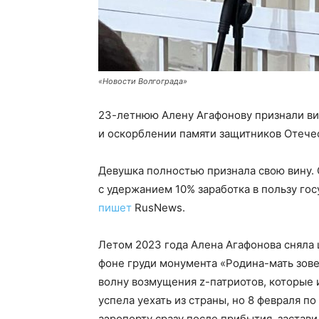
«Новости Волгограда»
23-летнюю Алену Агафонову признали ви
и оскорблении памяти защитников Отечес
Девушка полностью признала свою вину. 
с удержанием 10% заработка в пользу госу
пишет
RusNews.
Летом 2023 года Алена Агафонова сняла 
фоне груди монумента «Родина-мать зове
волну возмущения z-патриотов, которые 
успела уехать из страны, но 8 февраля п
аэропорту сразу после прибытия, застави