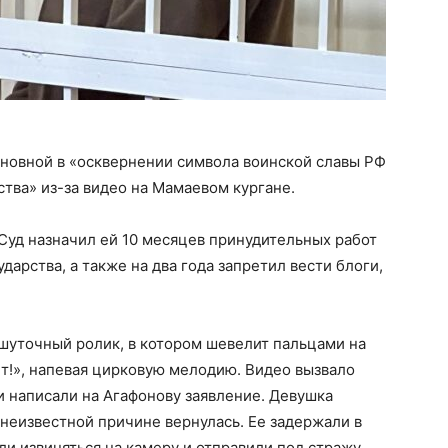
новной в «осквернении символа воинской славы РФ
тва» из-за видео на Мамаевом кургане.
Суд назначил ей 10 месяцев принудительных работ
дарства, а также на два года запретил вести блоги,
шуточный ролик, в котором шевелит пальцами на
т!», напевая цирковую мелодию. Видео вызвало
и написали на Агафонову заявление. Девушка
о неизвестной причине вернулась. Ее задержали в
ли извиняться на камеру и отправили под стражу.