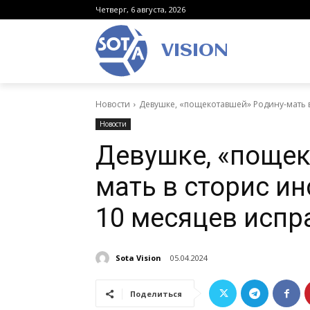
Четверг, 6 августа, 2026
VISION
Новости
Девушке, «пощекотавшей» Родину-мать в
Новости
Девушке, «пощек
мать в сторис и
10 месяцев испр
Sota Vision
05.04.2024
Поделиться