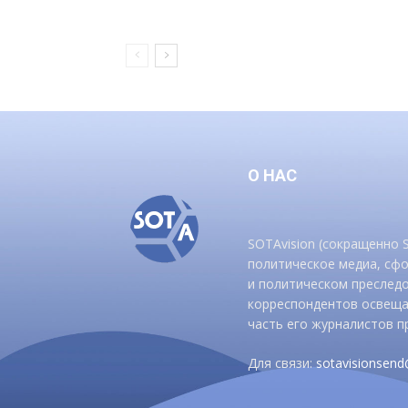
О НАС
SOTAvision (сокращенно
политическое медиа, сф
и политическом преследо
корреспондентов освеща
часть его журналистов п
Для связи:
sotavisionsen