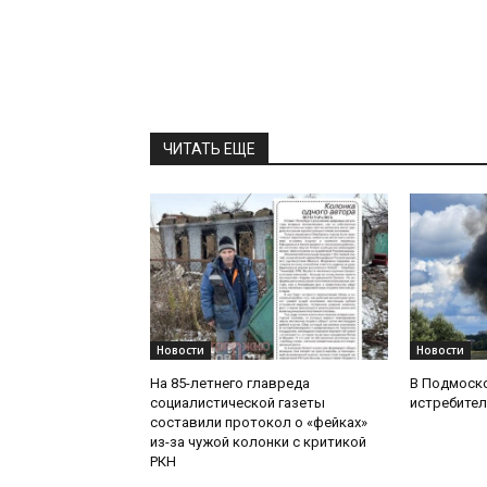
ЧИТАТЬ ЕЩЕ
Новости
Новости
На 85-летнего главреда
В Подмоск
социалистической газеты
истребител
составили протокол о «фейках»
из-за чужой колонки с критикой
РКН