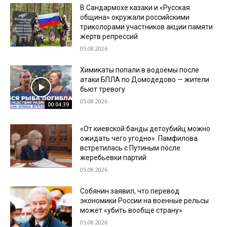
В Сандармохе казаки и «Русская
община» окружали российскими
триколорами участников акции памяти
жертв репрессий
05.08.2026
Химикаты попали в водоемы после
атаки БПЛА по Домодедово — жители
бьют тревогу
05.08.2026
00:04:39
«От киевской банды детоубийц можно
ожидать чего угодно». Памфилова
встретилась с Путиным после
жеребьевки партий
05.08.2026
Собянин заявил, что перевод
экономики России на военные рельсы
может «убить вообще страну»
05.08.2026