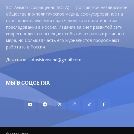
SOTAvision (сокращенно SOTA) — российское независимое
общественно-политическое медиа, сфокусированное на
освещении нарушения прав человека и политическом
преследовании в России. Издание за счет развитой сети
корреспондентов освещает события из разных регионов
мира, но большая часть его журналистов продолжают
работать в России.
Для связи:
sotavisionsend@gmail.com
МЫ В СОЦСЕТЯХ