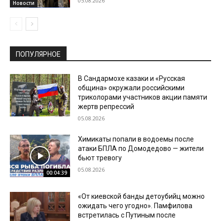
05.08.2026
Новости
ПОПУЛЯРНОЕ
В Сандармохе казаки и «Русская
община» окружали российскими
триколорами участников акции памяти
жертв репрессий
05.08.2026
Химикаты попали в водоемы после
атаки БПЛА по Домодедово — жители
бьют тревогу
05.08.2026
00:04:39
«От киевской банды детоубийц можно
ожидать чего угодно». Памфилова
встретилась с Путиным после