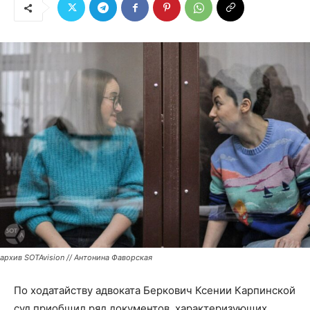
архив SOTAvision // Антонина Фаворская
По ходатайству адвоката Беркович Ксении Карпинской
суд приобщил ряд документов, характеризующих