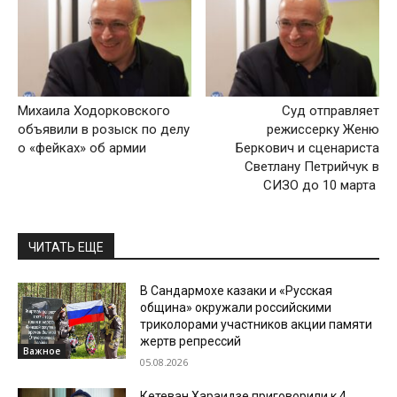
Михаила Ходорковского
Суд отправляет
объявили в розыск по делу
режиссерку Женю
о «фейках» об армии
Беркович и сценариста
Светлану Петрийчук в
СИЗО до 10 марта
ЧИТАТЬ ЕЩЕ
В Сандармохе казаки и «Русская
община» окружали российскими
триколорами участников акции памяти
жертв репрессий
Важное
05.08.2026
Кетеван Хараидзе приговорили к 4