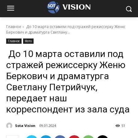
VISION
Главное
До 10 марта оставили под стражей режиссерку Женю
Беркович и драматурга Светлану...
Главное
Фото
До 10 марта оставили под
стражей режиссерку Женю
Беркович и драматурга
Светлану Петрийчук,
передает наш
корреспондент из зала суда
Sota Vision
09.01.2024
51