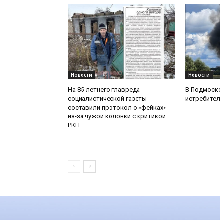
Новости
Новости
На 85-летнего главреда
В Подмоск
социалистической газеты
истребител
составили протокол о «фейках»
из-за чужой колонки с критикой
РКН