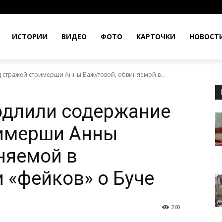
ИСТОРИИ
ВИДЕО
ФОТО
КАРТОЧКИ
НОВОСТ
 стражей стримерши Анны Бажутовой, обвиняемой в...
одлили содержание
римерши Анны
няемой в
 «фейков» о Буче
260