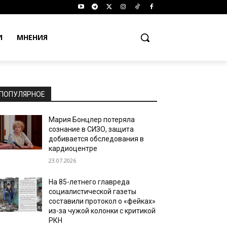
И
МНЕНИЯ
ПОПУЛЯРНОЕ
Мария Бонцлер потеряла
сознание в СИЗО, защита
добивается обследования в
кардиоцентре
23.07.2026
На 85-летнего главреда
социалистической газеты
составили протокол о «фейках»
из-за чужой колонки с критикой
РКН