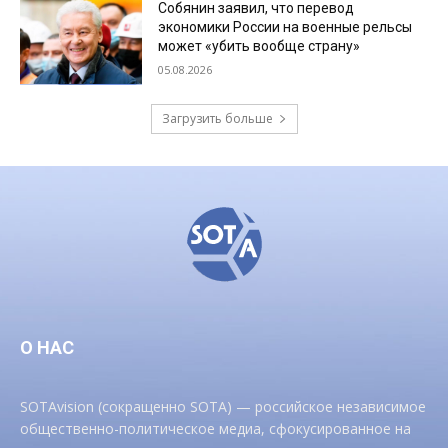
Собянин заявил, что перевод
экономики России на военные рельсы
может «убить вообще страну»
05.08.2026
Загрузить больше
О НАС
SOTAvision (сокращенно SOTA) — российское независимое
общественно-политическое медиа, сфокусированное на