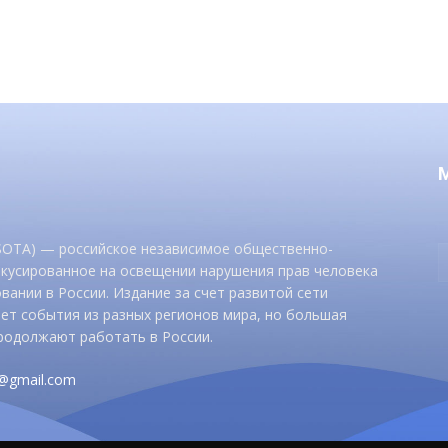
 SOTA) — российское независимое общественно-
окусированное на освещении нарушения прав человека
вании в России. Издание за счет развитой сети
ет события из разных регионов мира, но большая
родолжают работать в России.
d@gmail.com