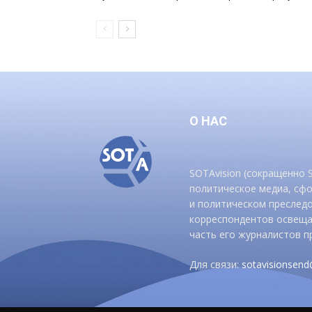
О НАС
SOTAvision (сокращенно
политическое медиа, сф
и политическом преследо
корреспондентов освеща
часть его журналистов п
Для связи:
sotavisionsen