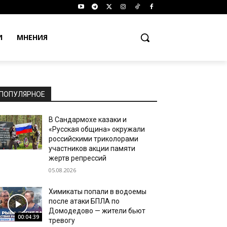
И
МНЕНИЯ
ПОПУЛЯРНОЕ
В Сандармохе казаки и
«Русская община» окружали
российскими триколорами
участников акции памяти
жертв репрессий
05.08.2026
Химикаты попали в водоемы
после атаки БПЛА по
Домодедово — жители бьют
00:04:39
тревогу