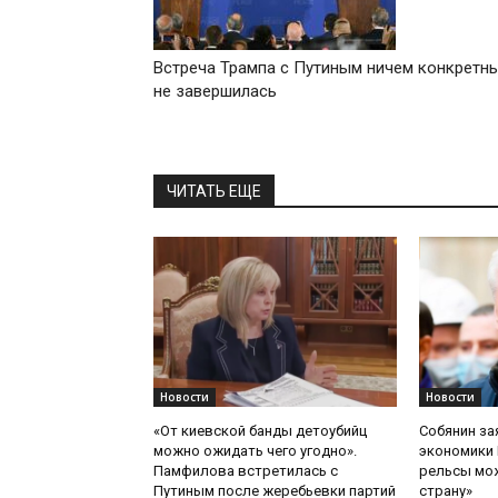
Встреча Трампа с Путиным ничем конкретн
не завершилась
ЧИТАТЬ ЕЩЕ
Новости
Новости
«От киевской банды детоубийц
Собянин за
можно ожидать чего угодно».
экономики 
Памфилова встретилась с
рельсы мож
Путиным после жеребьевки партий
страну»