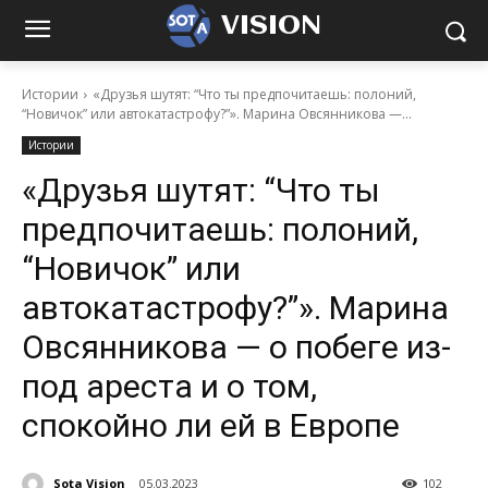
VISION
Истории
«Друзья шутят: “Что ты предпочитаешь: полоний,
“Новичок” или автокатастрофу?”». Марина Овсянникова —...
Истории
«Друзья шутят: “Что ты
предпочитаешь: полоний,
“Новичок” или
автокатастрофу?”». Марина
Овсянникова — о побеге из-
под ареста и о том,
спокойно ли ей в Европе
Sota Vision
05.03.2023
102