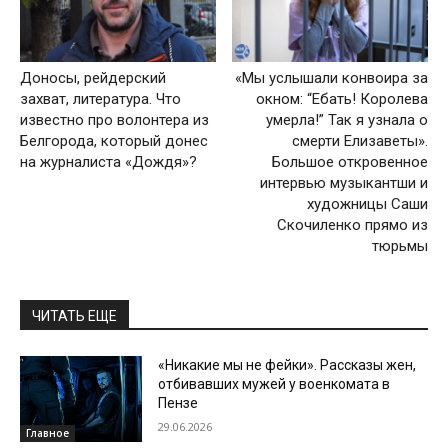
Доносы, рейдерский
«Мы услышали конвоира за
захват, литература. Что
окном: “Ебать! Королева
известно про волонтера из
умерла!” Так я узнала о
Белгорода, который донес
смерти Елизаветы».
на журналиста «Дождя»?
Большое откровенное
интервью музыкантши и
художницы Саши
Скочиленко прямо из
тюрьмы
ЧИТАТЬ ЕЩЕ
«Никакие мы не фейки». Рассказы жен,
отбивавших мужей у военкомата в
Пензе
29.06.2026
Главное