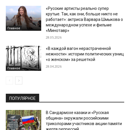
«Русские артисты реально супер
крутые. Так, как они, больше никто не
работает»: актриса Варвара Шмыкова о
международном успехе и фильме
Главное
«Минотавр»
28.05.2026
«В каждой вагон нерастраченной
нежности»: истории политических узниц
«о женском» за решеткой
28.04.2026
Главное
ПОПУЛЯРНОЕ
В Сандармохе казаки и «Русская
община» окружали российскими
триколорами участников акции памяти
жертв репрессий