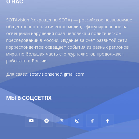
О НАС
SOTAvision (сокращенно SOTA) — российское независимое
общественно-политическое медиа, сфокусированное на
освещении нарушения прав человека и политическом
преследовании в России. Издание за счет развитой сети
корреспондентов освещает события из разных регионов
мира, но большая часть его журналистов продолжают
работать в России.
Для связи:
sotavisionsend@gmail.com
МЫ В СОЦСЕТЯХ