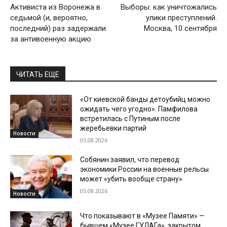
Активиста из Воронежа в
Выборы: как уничтожались
седьмой (и, вероятно,
улики преступлений.
последний) раз задержали
Москва, 10 сентября
за антивоенную акцию
ЧИТАТЬ ЕЩЕ
«От киевской банды детоубийц можно
ожидать чего угодно». Памфилова
встретилась с Путиным после
жеребьевки партий
Новости
05.08.2026
Собянин заявил, что перевод
экономики России на военные рельсы
может «убить вообще страну»
05.08.2026
Новости
Что показывают в «Музее Памяти» —
бывшем «Музее ГУЛАГа», закрытом