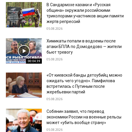
В Сандармохе казаки и «Русская
община» окружали российскими
триколорами участников акции памяти
жертв репрессий
05.08.2026
Химикаты попали в водоемы после
атаки БПЛА по Домодедово — жители
бьют тревогу
05.08.2026
00:04:39
«От киевской банды детоубийц можно
ожидать чего угодно». Памфилова
встретилась с Путиным после
жеребьевки партий
05.08.2026
Собянин заявил, что перевод
экономики России на военные рельсы
может «убить вообще страну»
05.08.2026