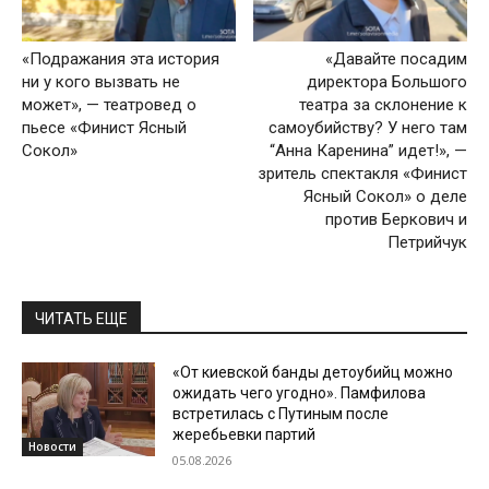
«Подражания эта история
«Давайте посадим
ни у кого вызвать не
директора Большого
может», — театровед о
театра за склонение к
пьесе «Финист Ясный
самоубийству? У него там
Сокол»
“Анна Каренина” идет!», —
зритель спектакля «Финист
Ясный Сокол» о деле
против Беркович и
Петрийчук
ЧИТАТЬ ЕЩЕ
«От киевской банды детоубийц можно
ожидать чего угодно». Памфилова
встретилась с Путиным после
жеребьевки партий
Новости
05.08.2026