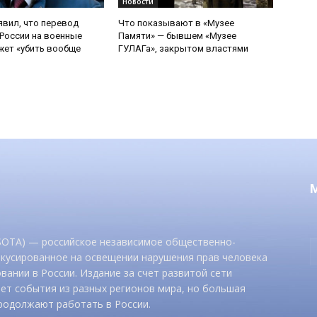
Новости
явил, что перевод
Что показывают в «Музее
России на военные
Памяти» — бывшем «Музее
ет «убить вообще
ГУЛАГа», закрытом властями
 SOTA) — российское независимое общественно-
окусированное на освещении нарушения прав человека
вании в России. Издание за счет развитой сети
ет события из разных регионов мира, но большая
родолжают работать в России.