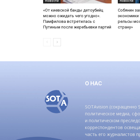
Новости
Новости
«От киевской банды детоубийц
Собянин за
можно ожидать чего угодно».
экономики 
Памфилова встретилась с
рельсы мож
Путиным после жеребьевки партий
страну»
О НАС
SOTAvision (сокращенно
политическое медиа, сф
и политическом преследо
корреспондентов освеща
часть его журналистов п