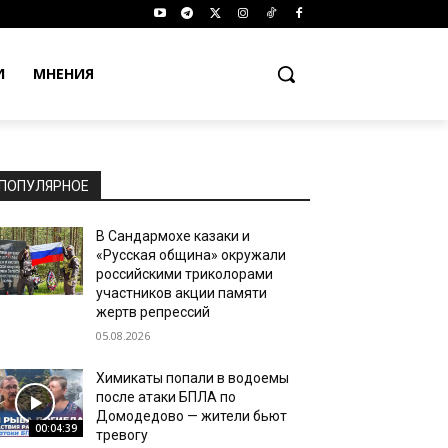
И
МНЕНИЯ
ПОПУЛЯРНОЕ
В Сандармохе казаки и
«Русская община» окружали
российскими триколорами
участников акции памяти
жертв репрессий
05.08.2026
Химикаты попали в водоемы
после атаки БПЛА по
Домодедово — жители бьют
00:04:39
тревогу