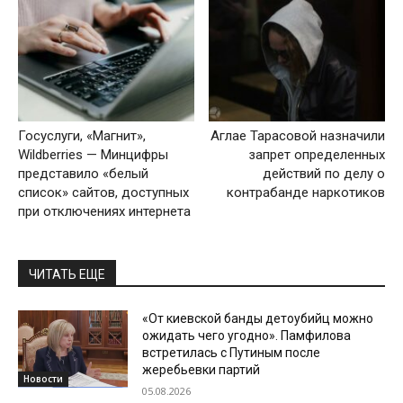
Госуслуги, «Магнит»,
Аглае Тарасовой назначили
Wildberries — Минцифры
запрет определенных
представило «белый
действий по делу о
список» сайтов, доступных
контрабанде наркотиков
при отключениях интернета
ЧИТАТЬ ЕЩЕ
«От киевской банды детоубийц можно
ожидать чего угодно». Памфилова
встретилась с Путиным после
жеребьевки партий
Новости
05.08.2026