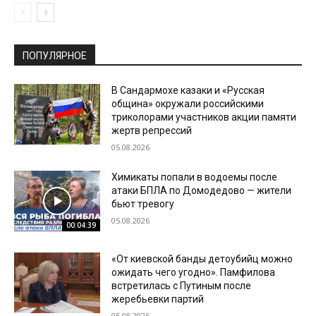
ПОПУЛЯРНОЕ
В Сандармохе казаки и «Русская
община» окружали российскими
триколорами участников акции памяти
жертв репрессий
05.08.2026
Химикаты попали в водоемы после
атаки БПЛА по Домодедово — жители
бьют тревогу
05.08.2026
00:04:39
«От киевской банды детоубийц можно
ожидать чего угодно». Памфилова
встретилась с Путиным после
жеребьевки партий
05.08.2026