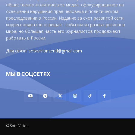
общественно-политическое медиа, сфокусированное на
освещении нарушения прав человека и политическом
преследовании в России. Издание за счет развитой сети
корреспондентов освещает события из разных регионов
мира, но большая часть его журналистов продолжают
работать в России.
Для связи:
sotavisionsend@gmail.com
МЫ В СОЦСЕТЯХ
© Sota Vision