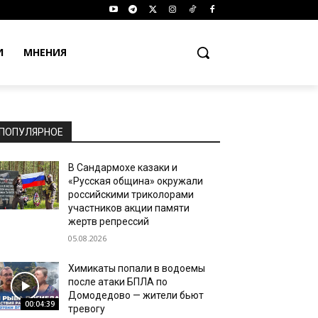
И
МНЕНИЯ
ПОПУЛЯРНОЕ
В Сандармохе казаки и
«Русская община» окружали
российскими триколорами
участников акции памяти
жертв репрессий
05.08.2026
Химикаты попали в водоемы
после атаки БПЛА по
Домодедово — жители бьют
00:04:39
тревогу