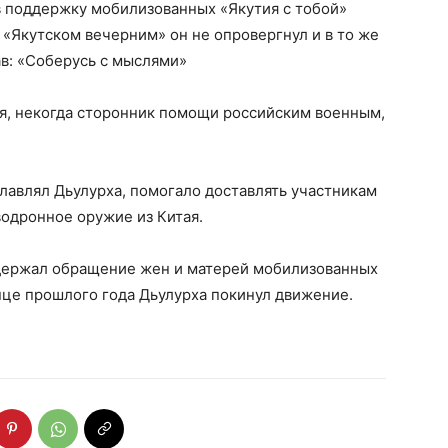
 поддержку мобилизованных «Якутия с тобой»
 «Якутском вечерним» он не опровергнул и в то же
ав: «Соберусь с мыслями»
, некогда сторонник помощи российским военным,
главлял Дьулурха, помогало доставлять участникам
водронное оружие из Китая.
держал обращение жен и матерей мобилизованных
онце прошлого года Дьулурха покинул движение.