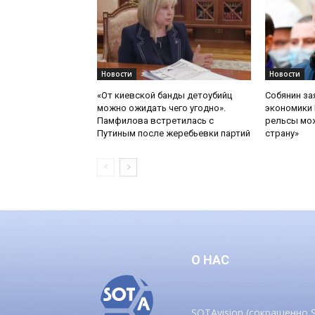
Новости
Новости
«От киевской банды детоубийц
Собянин за
можно ожидать чего угодно».
экономики 
Памфилова встретилась с
рельсы мож
Путиным после жеребьевки партий
страну»
О НАС
SOTAvision (сокращенно