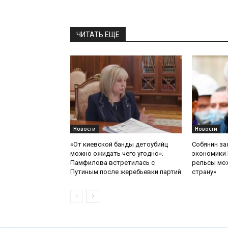
ЧИТАТЬ ЕЩЕ
Новости
Новости
«От киевской банды детоубийц
Собянин за
можно ожидать чего угодно».
экономики 
Памфилова встретилась с
рельсы мож
Путиным после жеребьевки партий
страну»