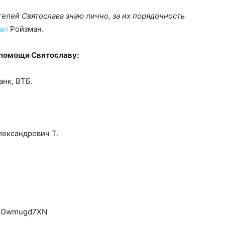
телей Святослава знаю лично, за их порядочность
ал
Ройзман.
 помощи Святославу:
анк, ВТБ.
лександрович Т.
x2Gwmugd7XN