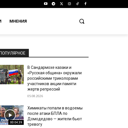
И
МНЕНИЯ
ПОПУЛЯРНОЕ
В Сандармохе казаки и
«Русская община» окружали
российскими триколорами
участников акции памяти
жертв репрессий
05.08.2026
Химикаты попали в водоемы
после атаки БПЛА по
Домодедово — жители бьют
00:04:39
тревогу