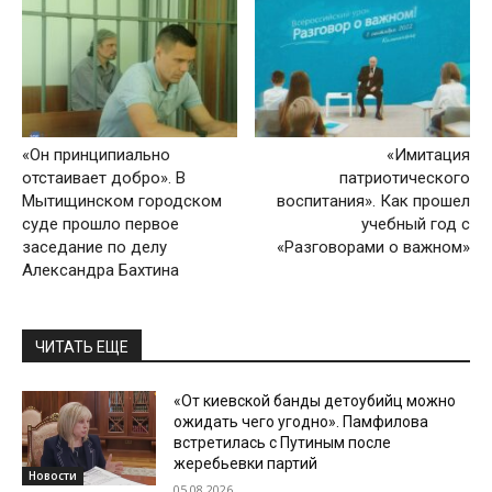
«Он принципиально
«Имитация
отстаивает добро». В
патриотического
Мытищинском городском
воспитания». Как прошел
суде прошло первое
учебный год с
заседание по делу
«Разговорами о важном»
Александра Бахтина
ЧИТАТЬ ЕЩЕ
«От киевской банды детоубийц можно
ожидать чего угодно». Памфилова
встретилась с Путиным после
жеребьевки партий
Новости
05.08.2026