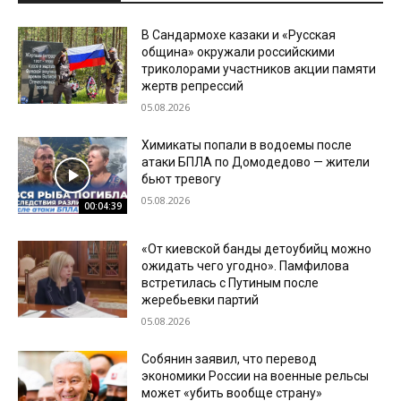
В Сандармохе казаки и «Русская
община» окружали российскими
триколорами участников акции памяти
жертв репрессий
05.08.2026
Химикаты попали в водоемы после
атаки БПЛА по Домодедово — жители
бьют тревогу
05.08.2026
00:04:39
«От киевской банды детоубийц можно
ожидать чего угодно». Памфилова
встретилась с Путиным после
жеребьевки партий
05.08.2026
Собянин заявил, что перевод
экономики России на военные рельсы
может «убить вообще страну»