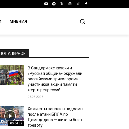
И
МНЕНИЯ
ПОПУЛЯРНОЕ
В Сандармохе казаки и
«Русская община» окружали
российскими триколорами
участников акции памяти
жертв репрессий
05.08.2026
Химикаты попали в водоемы
после атаки БПЛА по
Домодедово — жители бьют
00:04:39
тревогу