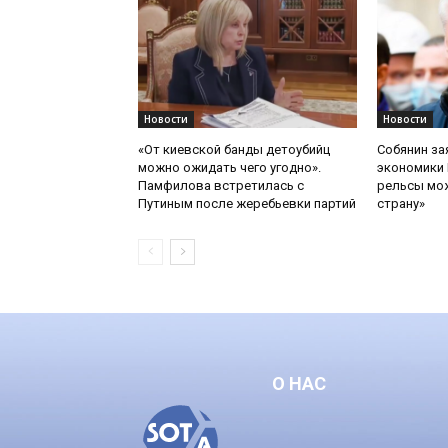
Новости
Новости
«От киевской банды детоубийц
Собянин за
можно ожидать чего угодно».
экономики 
Памфилова встретилась с
рельсы мож
Путиным после жеребьевки партий
страну»
О НАС