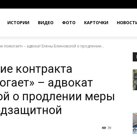
ИСТОРИИ
ВИДЕО
ФОТО
КАРТОЧКИ
НОВОСТ
е помогает» – адвокат Елены Блиновской о продлении...
ие контракта
огает» – адвокат
ой о продлении меры
одзащитной
39