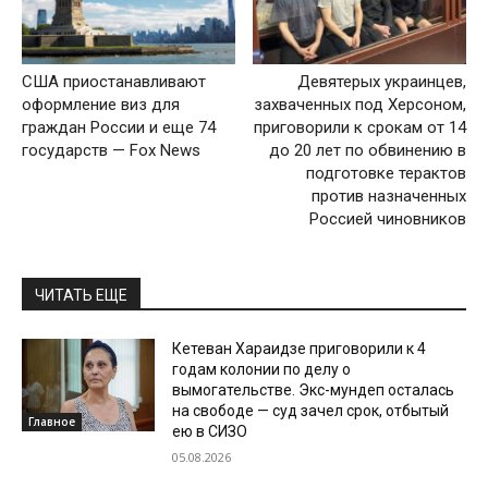
США приостанавливают
Девятерых украинцев,
оформление виз для
захваченных под Херсоном,
граждан России и еще 74
приговорили к срокам от 14
государств — Fox News
до 20 лет по обвинению в
подготовке терактов
против назначенных
Россией чиновников
ЧИТАТЬ ЕЩЕ
Кетеван Хараидзе приговорили к 4
годам колонии по делу о
вымогательстве. Экс-мундеп осталась
на свободе — суд зачел срок, отбытый
Главное
ею в СИЗО
05.08.2026