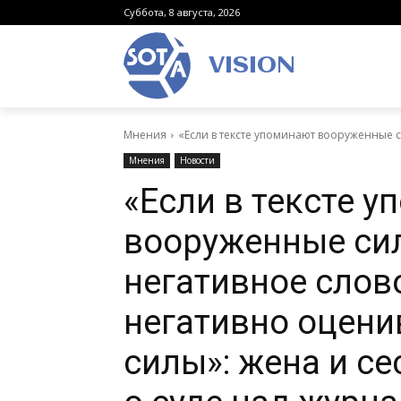
Суббота, 8 августа, 2026
VISION
Мнения
«Если в тексте упоминают вооруженные си
Мнения
Новости
«Если в тексте 
вооруженные сил
негативное слово
негативно оцен
силы»: жена и с