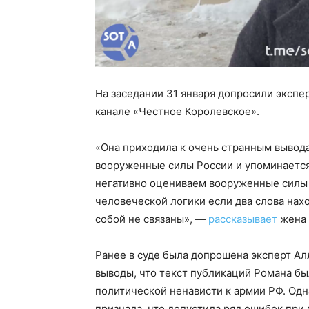
На заседании 31 января допросили экспе
канале «Честное Королевское».
«Она приходила к очень странным вывода
вооруженные силы России и упоминается 
негативно оцениваем вооруженные силы 
человеческой логики если два слова нах
собой не связаны», —
рассказывает
жена 
Ранее в суде была допрошена эксперт Ал
выводы, что текст публикаций Романа бы
политической ненависти к армии РФ. Одн
признала, что допустила ряд ошибок при