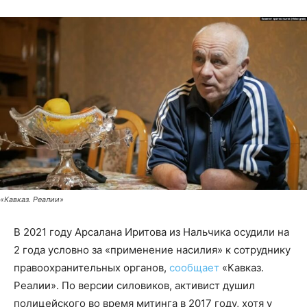
«Кавказ. Реалии»
В 2021 году Арсалана Иритова из Нальчика осудили на
2 года условно за «применение насилия» к сотруднику
правоохранительных органов,
сообщает
«Кавказ.
Реалии». По версии силовиков, активист душил
полицейского во время митинга в 2017 году, хотя у