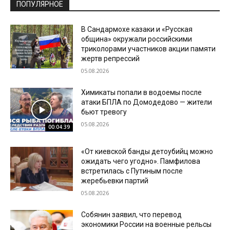
ПОПУЛЯРНОЕ
В Сандармохе казаки и «Русская
община» окружали российскими
триколорами участников акции памяти
жертв репрессий
05.08.2026
Химикаты попали в водоемы после
атаки БПЛА по Домодедово — жители
бьют тревогу
05.08.2026
00:04:39
«От киевской банды детоубийц можно
ожидать чего угодно». Памфилова
встретилась с Путиным после
жеребьевки партий
05.08.2026
Собянин заявил, что перевод
экономики России на военные рельсы