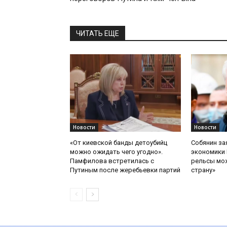
ЧИТАТЬ ЕЩЕ
Новости
Новости
«От киевской банды детоубийц
Собянин за
можно ожидать чего угодно».
экономики 
Памфилова встретилась с
рельсы мож
Путиным после жеребьевки партий
страну»