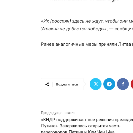
«Их [россиян] здесь не ждут, чтобы они 
Украина не добьется победы»
, — сообщи
Ранее аналогичные меры приняли Литва и
Поделиться
Предыдущая статья
«КНДР поддерживает все решения президе
Путина». Завершилась открытая часть
переговоров Путина и Ким Чен Ына