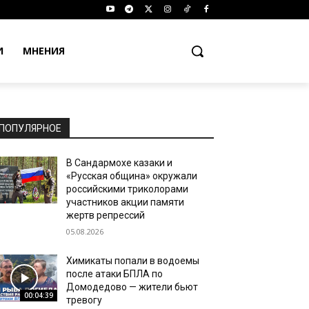
И
МНЕНИЯ
ПОПУЛЯРНОЕ
В Сандармохе казаки и
«Русская община» окружали
российскими триколорами
участников акции памяти
жертв репрессий
05.08.2026
Химикаты попали в водоемы
после атаки БПЛА по
Домодедово — жители бьют
00:04:39
тревогу