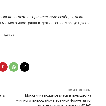
могли пользоваться привилегиями свободы, пока
л министр иностранных дел Эстонии Маргус Цахкна.
 Латвия.
Следующая статья
нта
Москвичка пожаловалась в полицию на
уличного попрошайку в военной форме за то,
что он «дискредитирует» ВС РФ