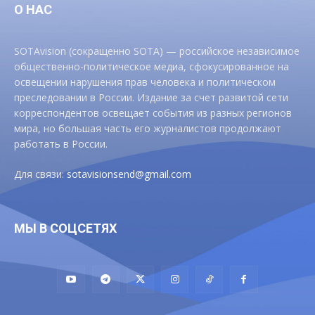
О НАС
SOTAvision (сокращенно SOTA) — российское независимое
общественно-политическое медиа, сфокусированное на
освещении нарушения прав человека и политическом
преследовании в России. Издание за счет развитой сети
корреспондентов освещает события из разных регионов
мира, но большая часть его журналистов продолжают
работать в России.
Для связи:
sotavisionsend@gmail.com
МЫ В СОЦСЕТЯХ