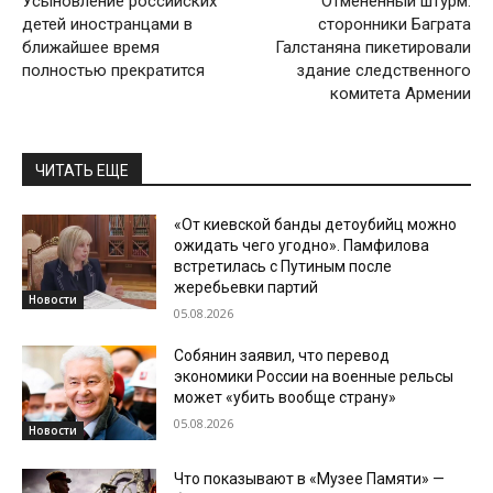
Усыновление российских
Отмененный штурм:
детей иностранцами в
сторонники Баграта
ближайшее время
Галстаняна пикетировали
полностью прекратится
здание следственного
комитета Армении
ЧИТАТЬ ЕЩЕ
«От киевской банды детоубийц можно
ожидать чего угодно». Памфилова
встретилась с Путиным после
жеребьевки партий
Новости
05.08.2026
Собянин заявил, что перевод
экономики России на военные рельсы
может «убить вообще страну»
05.08.2026
Новости
Что показывают в «Музее Памяти» —