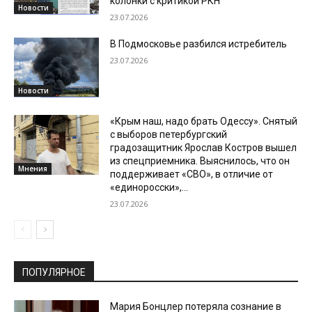
колонки с критикой РКН
Новости
23.07.2026
В Подмосковье разбился истребитель
23.07.2026
Новости
«Крым наш, надо брать Одессу». Снятый
с выборов петербургский
градозащитник Ярослав Костров вышел
из спецприемника. Выяснилось, что он
Мнения
поддерживает «СВО», в отличие от
«единоросски»,...
23.07.2026
ПОПУЛЯРНОЕ
Мария Бонцлер потеряла сознание в