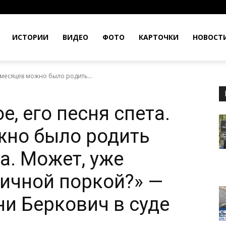
ИСТОРИИ
ВИДЕО
ФОТО
КАРТОЧКИ
НОВОСТ
9 месяцев можно было родить...
е, его песня спета.
жно было родить
а. Может, уже
личной поркой?» —
и Беркович в суде