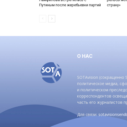
Путиным после жеребьевки партий
страну»
О НАС
SOTAvision (сокращенно
политическое медиа, сф
и политическом преследо
корреспондентов освеща
часть его журналистов п
Для связи:
sotavisionsen