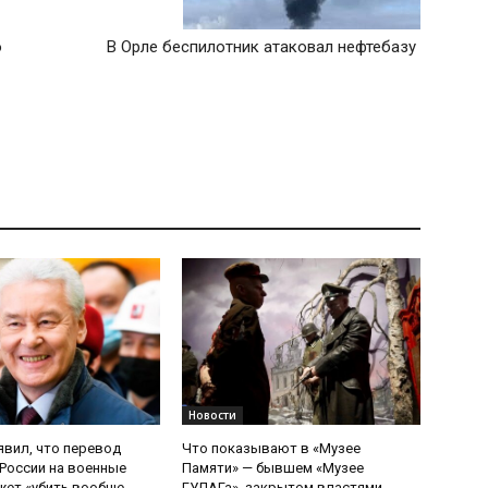
о
В Орле беспилотник атаковал нефтебазу
Новости
явил, что перевод
Что показывают в «Музее
России на военные
Памяти» — бывшем «Музее
ет «убить вообще
ГУЛАГа», закрытом властями