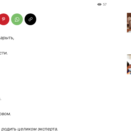
57
нарыть,
сти.
а.
ловом.
 родить целиком эксперта.