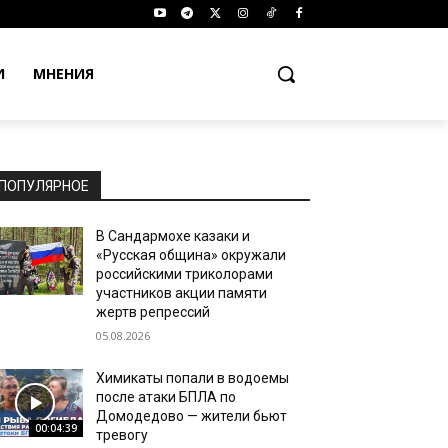
И
МНЕНИЯ
ПОПУЛЯРНОЕ
В Сандармохе казаки и
«Русская община» окружали
российскими триколорами
участников акции памяти
жертв репрессий
05.08.2026
Химикаты попали в водоемы
после атаки БПЛА по
Домодедово — жители бьют
00:04:39
тревогу