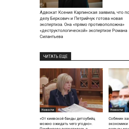
Адвокат Ксения Карпинская заявила, что п
делу Беркович и Петрийчук готова новая
экспертиза. Она «прямо противоположна»
«деструктологической» экспертизе Романа
Силантьева
ЧИТАТЬ ЕЩЕ
Новости
Новости
«От киевской банды детоубийц
Собянин за
можно ожидать чего угодно».
экономики 
Памфилова встретилась с
рельсы мож