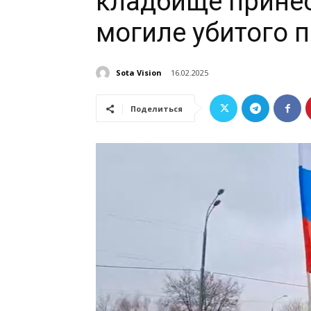
кладбище принес
могиле убитого 
Sota Vision
16.02.2025
Поделиться