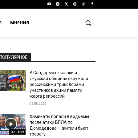
И
МНЕНИЯ
ПОПУЛЯРНОЕ
В Сандармохе казаки и
«Русская община» окружали
российскими триколорами
участников акции памяти
жертв репрессий
05.08.2026
Химикаты попали в водоемы
после атаки БПЛА по
Домодедово — жители бьют
00:04:39
тревогу