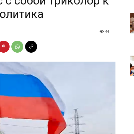
 с собой триколор к
политика
44