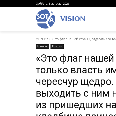
Суббота, 8 августа, 2026
VISION
Мнения
«Это флаг нашей страны, отдавать его т
Мнения
Новости
«Это флаг нашей 
только власть 
чересчур щедро. 
выходить с ним н
из пришедших н