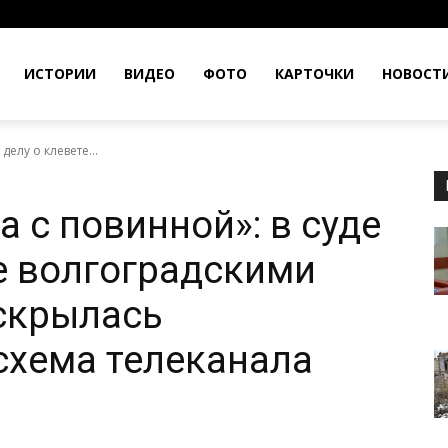
ИСТОРИИ
ВИДЕО
ФОТО
КАРТОЧКИ
НОВОСТ
 делу о клевете...
ка с повинной»: в суде
те волгоградскими
скрылась
схема телеканала