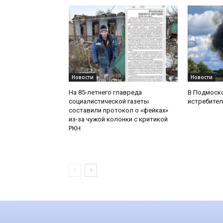
Новости
Новости
На 85-летнего главреда
В Подмоск
социалистической газеты
истребител
составили протокол о «фейках»
из-за чужой колонки с критикой
РКН