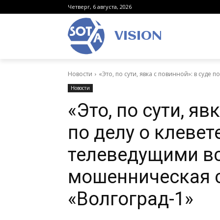
Четверг, 6 августа, 2026
VISION
Новости
«Это, по сути, явка с повинной»: в суде по
Новости
«Это, по сути, яв
по делу о клеве
телеведущими в
мошенническая 
«Волгоград-1»