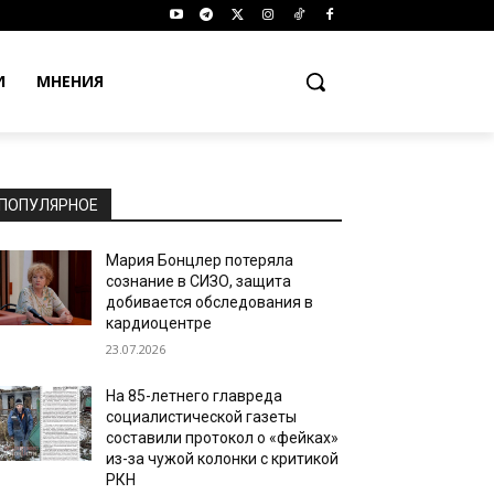
И
МНЕНИЯ
ПОПУЛЯРНОЕ
Мария Бонцлер потеряла
сознание в СИЗО, защита
добивается обследования в
кардиоцентре
23.07.2026
На 85-летнего главреда
социалистической газеты
составили протокол о «фейках»
из-за чужой колонки с критикой
РКН