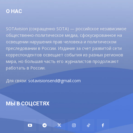
О НАС
SOTAvision (сокращенно SOTA) — российское независимое
общественно-политическое медиа, сфокусированное на
освещении нарушения прав человека и политическом
преследовании в России. Издание за счет развитой сети
корреспондентов освещает события из разных регионов
мира, но большая часть его журналистов продолжают
работать в России.
Для связи:
sotavisionsend@gmail.com
МЫ В СОЦСЕТЯХ