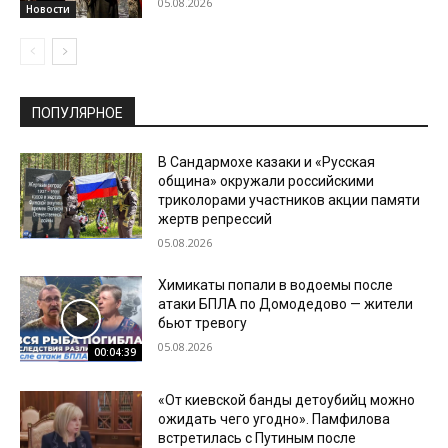
05.08.2026
Новости
ПОПУЛЯРНОЕ
В Сандармохе казаки и «Русская
община» окружали российскими
триколорами участников акции памяти
жертв репрессий
05.08.2026
Химикаты попали в водоемы после
атаки БПЛА по Домодедово — жители
бьют тревогу
05.08.2026
00:04:39
«От киевской банды детоубийц можно
ожидать чего угодно». Памфилова
встретилась с Путиным после