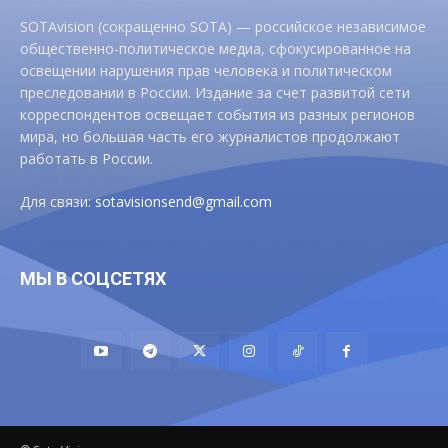
SOTAvision (сокращенно SOTA) — российское независимое
общественно-политическое медиа, сфокусированное на
освещении нарушения прав человека и политическом
преследовании в России. Издание за счет развитой сети
корреспондентов освещает события из разных регионов
мира, но большая часть его журналистов продолжают
работать в России.
Для связи:
sotavisionsend@gmail.com
МЫ В СОЦСЕТЯХ